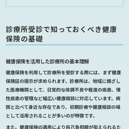
健康維持に役立つ診療所の利用方法
健康保険証の仕組みと診療所の特徴
健康保険証が無い時の診療所対応ガイド
診療所受診で知っておくべき健康
健康保険証が無い場合の受診手順と注意点
保険の基礎
健康保険証未取得時の診療所利用方法
健康を守るための診療所受付時の確認事項
健康保険を活用した診療所の基本理解
健康保険証がない時の身分証明のポイント
健康保険を利用して診療所を受診する際には、まず健康
健康面で安心できる診療所の対応策とは
保険証の提示が求められます。診療所は、地域に根ざし
病院と診療所の定義を健康面から整理
た医療機関として、日常的な体調不良や軽度の疾患、慢
健康維持の観点から見る診療所と病院の違
性疾患の管理など幅広い健康相談に対応しています。病
い
院と比べて身近な存在であり、初期診療や健康相談の場
健康保険適用時の診療所と病院の特徴比較
として活用されることが多いのが特徴です。
健康意識で選ぶ診療所と病院の役割整理
また、健康保険の適用により自己負担額が抑えられるた