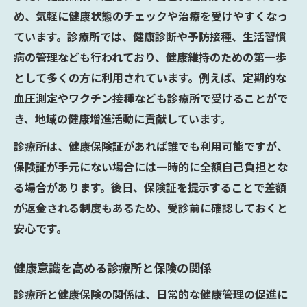
健康面での診療所と病院の選択基準解説
め、気軽に健康状態のチェックや治療を受けやすくなっ
健康保険利用時に知るべき医療機関の定義
ています。診療所では、健康診断や予防接種、生活習慣
健康意識で選ぶ診療所と病院の違い
病の管理なども行われており、健康維持のための第一歩
健康志向で考える診療所と病院の選び方
として多くの方に利用されています。例えば、定期的な
健康重視の診療所利用メリットを徹底解説
血圧測定やワクチン接種なども診療所で受けることがで
き、地域の健康増進活動に貢献しています。
健康管理に適した診療所と病院の選択眼
健康保険を最大限活用できる医療機関選び
診療所は、健康保険証があれば誰でも利用可能ですが、
保険証が手元にない場合には一時的に全額自己負担とな
健康的な生活を支える診療所と病院の使い
る場合があります。後日、保険証を提示することで差額
分け
が返金される制度もあるため、受診前に確認しておくと
健康保険活用による診療所受診の流れ解説
安心です。
健康保険を使った診療所受診の具体的な流
れ
健康意識を高める診療所と保険の関係
健康面を考慮した診療所受診手続きの解説
診療所と健康保険の関係は、日常的な健康管理の促進に
健康保険証提示から診療までの流れを整理