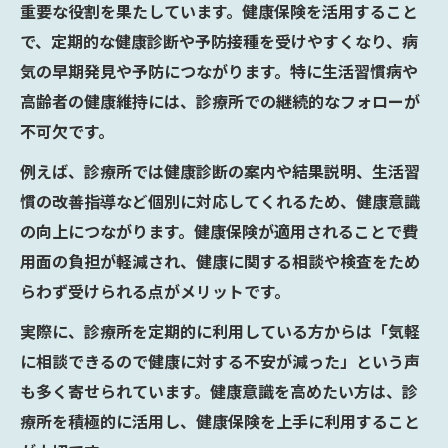
重要な役割を果たしています。健康保険を活用すること
健康的に診療所を受診するための手順
で、定期的な健康診断や予防接種を受けやすくなり、病
健康保険活用時の診療所受付から診察まで
気の早期発見や予防につながります。特に生活習慣病や
診療所利用時の健康的な受診ポイントまとめ
高齢者の健康維持には、診療所での継続的なフォローが
健康保険を活かす診療所受診のポイント集
不可欠です。
健康維持のための診療所受診チェックリス
例えば、診療所では健康診断の案内や結果説明、生活習
ト
慣の改善指導など個別に対応してくれるため、健康意識
健康的な診療所利用のための注意事項まと
の向上につながります。健康保険が適用されることで費
め
用面の負担が軽減され、健康に関する相談や検査をため
健康意識を高める診療所受診アドバイス
らわず受けられる点がメリットです。
健康保険証忘れ時も安心な診療所活用術
実際に、診療所を定期的に利用している方からは「気軽
に相談できるので健康に対する不安が減った」という声
も多く寄せられています。健康意識を高めたい方は、診
療所を積極的に活用し、健康保険を上手に利用すること