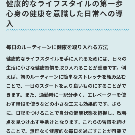
健康的なライフスタイルの第一歩
健康的な生活空間の整え方
心身の健康を意識した日常への導
健康目標を設定して日々のモチベーション
入
を高める
健康を意識した小さな変化が大きな成果を生む
理由
毎日のルーティーンに健康を取り入れる方法
小さな変化が健康に与える影響の科学的根
健康的なライフスタイルを手に入れるためには、日々の
拠
生活に小さな健康習慣を取り入れることが重要です。例
日常の小さな選択が健康に与えるプラス効
えば、朝のルーティーンに簡単なストレッチを組み込む
果
ことで、一日のスタートをより良いものにすることがで
継続することの大切さとその効果
きます。また、通勤時に一駅分歩く、エレベーターを使
わず階段を使うなどの小さな工夫も効果的です。さら
健康的な生活習慣を続けるためのメンタル
に、日記をつけることで自分の健康状態を把握し、改善
アプローチ
点を見つけ出す手助けとなります。これらの習慣を続け
小さな成功体験を積み重ねる方法
ることで、無理なく健康的な毎日を過ごすことが可能で
健康維持のためのマインドフルネスの活用