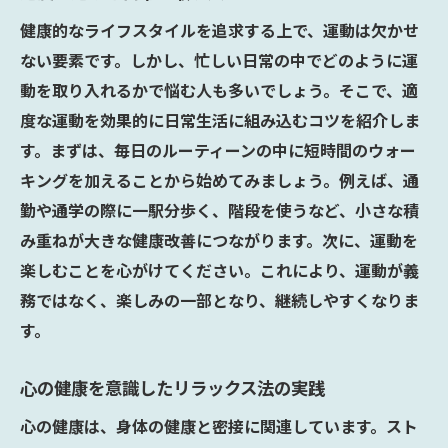
参加することで得られる健康へのメリット
健康的なライフスタイルを追求する上で、運動は欠かせ
オンラインコミュニティを活用する方法
ない要素です。しかし、忙しい日常の中でどのように運
健康イベントに参加して仲間を作る利点
動を取り入れるかで悩む人も多いでしょう。そこで、適
地域の健康活動に参加する意義
度な運動を効果的に日常生活に組み込むコツを紹介しま
コミュニティ参加で健康習慣を続けるモチ
す。まずは、毎日のルーティーンの中に短時間のウォー
ベーションを維持
キングを加えることから始めてみましょう。例えば、通
健康管理を楽しむ心と体に優しい新習慣
勤や通学の際に一駅分歩く、階段を使うなど、小さな積
み重ねが大きな健康改善につながります。次に、運動を
楽しみながら健康をサポートする習慣
楽しむことを心がけてください。これにより、運動が義
ストレスを軽減する趣味の取り入れ方
務ではなく、楽しみの一部となり、継続しやすくなりま
心地よい生活リズムを作るためのアイデア
す。
健康管理を楽しむためのインスピレーショ
ンの見つけ方
心の健康を意識したリラックス法の実践
日常に楽しさをプラスする健康的なアクテ
心の健康は、身体の健康と密接に関連しています。スト
ィビティ