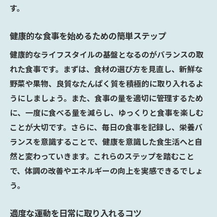
す。
法
健康的な生活のためのスマートフォンアプリの
健康的な食事を始めるための簡単ステップ
活用法
健康的なライフスタイルの基盤となるのがバランスの取
健康管理に役立つおすすめアプリ紹介
れた食事です。まずは、食材の選び方を見直し、新鮮な
アプリを使った食事管理の始め方
野菜や果物、良質なたんぱく質を積極的に取り入れるよ
運動量を記録するアプリの効果的な使い方
うにしましょう。また、食事の量を適切に管理するため
健康状態をモニターするためのアプリ活用
に、一度に食べる量を減らし、ゆっくりと食事を楽しむ
法
ことが大切です。さらに、毎日の食事を記録し、栄養バ
アプリを使った睡眠改善の方法
ランスを意識することで、健康を意識した食生活へと自
然と変わっていきます。これらのステップを踏むこと
健康アプリで仲間とつながる方法
で、体調の改善やエネルギーの向上を実感できるでしょ
健康的なライフスタイルを維持するためのコミ
う。
ュニティ参加の重要性
健康を意識したコミュニティの選び方
適度な運動を日常に取り入れるコツ