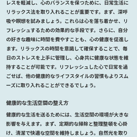
レスを軽減し、心のバランスを保つために、日常生活に
心と体をリフレッシュさせる習慣の提案
リラックス法を取り入れることが重要です。まず、深呼
健康維持のために知っておくべき新常識の習得
吸や瞑想を試みましょう。これらは心を落ち着かせ、リ
最新の健康情報を効率的に学ぶ方法
フレッシュするための効果的な手段です。さらに、自分
健康維持に必要な基本的知識の習得
の好きな趣味に時間を費やすことも、心の健康を促進し
ます。リラックスの時間を意識して確保することで、毎
科学的根拠に基づく健康情報の選び方
日のストレスを上手に管理し、心身共に健康な状態を維
健康状態をチェックする新しい方法
持することが可能です。リフレッシュした心で日常を過
信頼できる健康情報源の見つけ方
ごせば、他の健康的なライフスタイルの習慣もよりスム
健康的なライフスタイルを支える知識を身
ーズに取り入れることができるでしょう。
につける
健康的な生活を送るための日常的な行動変化の
健康的な生活空間の整え方
すすめ
健康的な生活を送るためには、生活空間の環境が大きな
健康を意識した毎日の行動選択
影響を与えます。まず、定期的な掃除と整理整頓を心掛
日々の生活に小さな健康習慣をプラス
け、清潔で快適な空間を維持しましょう。自然光を取り