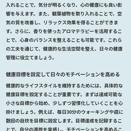
健康的な生活を支えるシンプルな行動
入れることで、気分が明るくなり、心の健康にも良い影
朝のルーティーンに健康を取り入れる提案
響を与えます。また、観葉植物を取り入れることで、空
気の質を改善し、リラックス効果を得ることができま
夜のリラックス法で質の良い睡眠を確保
す。さらに、香りを使ったアロマテラピーを活用するこ
日常の小さな変化で健康なライフスタイル
とで、心身のバランスを整えることも可能です。これら
を築く
の工夫を通じて、健康的な生活空間を整え、日々の健康
健康意識を高めるための実践的なアプローチ
管理に役立てましょう。
実践的に健康意識を高めるための第一歩
モチベーションを維持するための健康目標
健康目標を設定して日々のモチベーションを高める
設定
健康的なライフスタイルを維持するためには、具体的な
健康意識を高めるための日々の実践法
健康目標を設定することが重要です。まずは達成可能な
健康的な生活を続けるための自己分析
小さな目標から始め、少しずつ習慣化していくことを心
継続的な健康改善のための計画作り
掛けましょう。例えば、毎日30分のウォーキングや週に
健康的なライフスタイルのための実践的ス
数回の自炊を目標に設定します。目標達成を記録するこ
キル
とで、自分の進捗を実感し、モチベーションを高めるこ